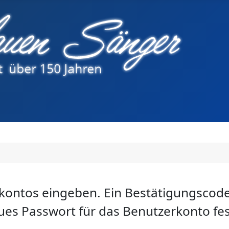
rkontos eingeben. Ein Bestätigungscode
eues Passwort für das Benutzerkonto fe