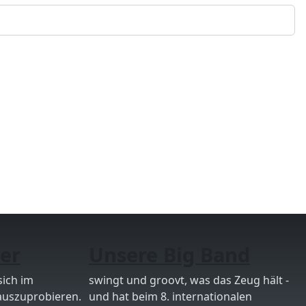
er
Unsere Big Band
sich im
swingt und groovt, was das Zeug hält -
auszuprobieren.
und hat beim 8. internationalen